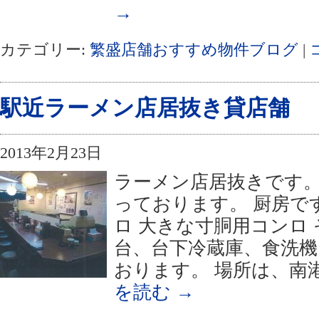
→
カテゴリー:
繁盛店舗おすすめ物件ブログ
|
駅近ラーメン店居抜き貸店舗
2013年2月23日
ラーメン店居抜きです。
っております。 厨房で
ロ 大きな寸胴用コンロ
台、台下冷蔵庫、食洗
おります。 場所は、南
を読む
→