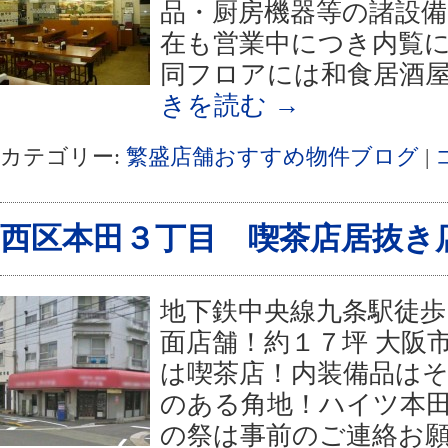
品・厨房機器等の諸設備
在も営業中につき内覧
同フロアには和食居酒屋
きを読む
→
カテゴリー:
繁盛店舗おすすめ物件ブログ
|
西区本田３丁目 喫茶店居抜き
地下鉄中央線九条駅徒歩
面店舗！約１７坪 大阪市西
は喫茶店！内装備品はそ
のある角地！ハイツ本田
の祭は事前のご連絡お願