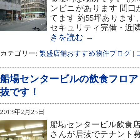
ンビニがあります 間口
てます 約55坪ありま
セキュリティ完備・近隣
きを読む
→
カテゴリー:
繁盛店舗おすすめ物件ブログ
|
船場センタービルの飲食フロア
抜です！
2013年2月25日
船場センタービル飲食
さんが居抜でテナント募