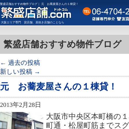
繁盛店舗おすすめ物件ブログ｜ 元 お蕎麦屋さんの１棟貸！
大阪
エリア専門
貸店舗
、
居抜き店舗
のことなら
繁盛店舗おすすめ物件ブログ
←
過去の投稿
新しい投稿
→
元 お蕎麦屋さんの１棟貸！
2013年2月28日
大阪市中央区本町橋の１
町通・松屋町筋までス