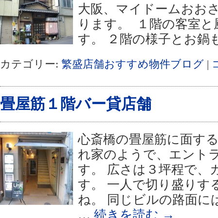
大阪、マイドームおお
ります。 １階の客室と
す。 ２階の様子とお鍋
カテゴリー:
繁盛店舗おすすめ物件ブログ
|
畳屋筋１階バー貸店舗
心斎橋の畳屋筋に面する
れ家のようで、エント
す。 広さは３坪程で、
す。 一人で切り盛りす
ね。 同じビルの路面に
…
続きを読む
→