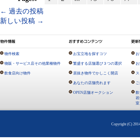
←
過去の投稿
新しい投稿
→
物件検索
お宝立地を探すコツ
お
物販・サービス店その他業種物件
繁盛する店舗選び３つの選択
お
飲食店向け物件
居抜き物件でかしこく開店
ス
あなたの店舗売れます
ご
OPEN店舗オークション
飲
岩
室
Copyright (C) 20