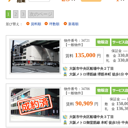
1
2
3
次のページ
並び替え：
賃料順
坪数順
新着順
物件番号：34721
【一般物件】
---
保証金
135,000
330,
賃料
円
敷 金
330,
礼 金
大阪市中央区船場中央２丁目
大阪メトロ堺筋線 堺筋本町 徒歩1分
物件番号：34706
【一般物件】
---
保証金
90,909
150,0
賃料
円
敷 金
136,3
礼 金
大阪市中央区船場中央３丁目
大阪メトロ御堂筋線 本町 徒歩3分 