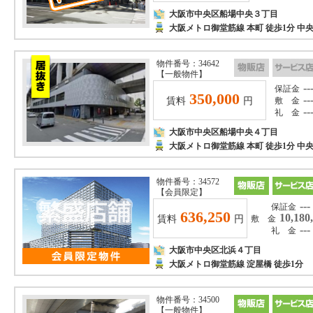
大阪市中央区船場中央３丁目
大阪メトロ御堂筋線 本町 徒歩1分 
物件番号：34642
【一般物件】
--
保証金
350,000
--
賃料
円
敷 金
--
礼 金
大阪市中央区船場中央４丁目
大阪メトロ御堂筋線 本町 徒歩1分 
物件番号：34572
【会員限定】
---
保証金
636,250
10,180
賃料
円
敷 金
---
礼 金
大阪市中央区北浜４丁目
大阪メトロ御堂筋線 淀屋橋 徒歩1分
物件番号：34500
【一般物件】