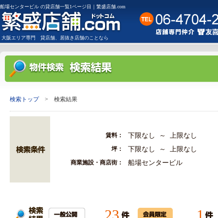
船場センタービル の貸店舗一覧1ページ目｜繁盛店舗.com
大阪
エリア専門
貸店舗
、
居抜き店舗
のことなら
検索トップ
> 検索結果
賃料：
下限なし ～ 上限なし
坪：
下限なし ～ 上限なし
商業施設・商店街：
船場センタービル
23
1