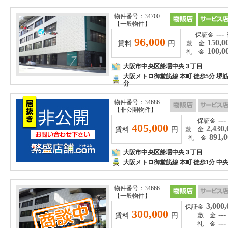
物件番号：34700
【一般物件】
---
保証金
96,000
150,0
賃料
円
敷 金
100,0
礼 金
大阪市中央区船場中央３丁目
大阪メトロ御堂筋線 本町 徒歩5分 堺
分
物件番号：34686
【非公開物件】
---
保証金
405,000
2,430,
賃料
円
敷 金
891,0
礼 金
大阪市中央区船場中央３丁目
大阪メトロ御堂筋線 本町 徒歩1分 
物件番号：34666
【一般物件】
3,000,
保証金
300,000
---
賃料
円
敷 金
---
礼 金