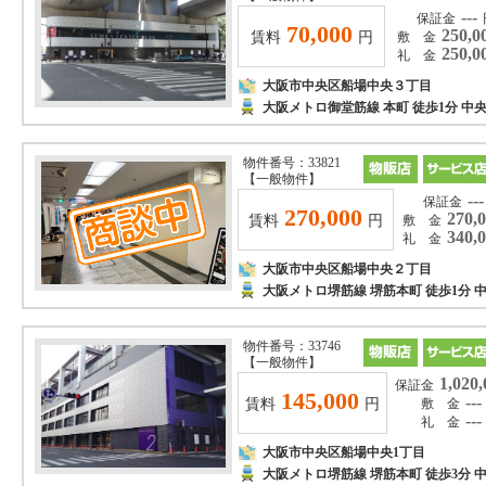
---
保証金
70,000
250,0
賃料
円
敷 金
250,0
礼 金
大阪市中央区船場中央３丁目
大阪メトロ御堂筋線 本町 徒歩1分 
物件番号：33821
【一般物件】
---
保証金
270,000
270,
賃料
円
敷 金
340,
礼 金
大阪市中央区船場中央２丁目
大阪メトロ堺筋線 堺筋本町 徒歩1分
物件番号：33746
【一般物件】
1,020,
保証金
145,000
---
賃料
円
敷 金
---
礼 金
大阪市中央区船場中央1丁目
大阪メトロ堺筋線 堺筋本町 徒歩3分 