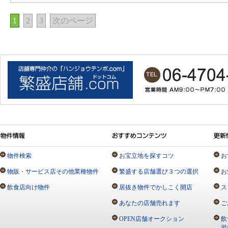
1
2
3
次のページ
物件検索
お宝立地を探すコツ
お
物販・サービス店その他業種物件
繁盛する店舗選び３つの選択
お
飲食店向け物件
居抜き物件でかしこく開店
ス
あなたの店舗売れます
ご
OPEN店舗オークション
飲
岩