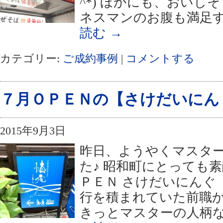
^*) ほかにも、おい
ネスマンのお腹も満足す
読む
→
カテゴリー:
ご成約事例
|
コメントする
７月ＯＰＥＮの【さけだいにん
2015年9月3日
昨日、ようやくマスタ
た♪ 昭和町にとっても
ＰＥＮ さけだいにんぐ
行を積まれていた前職
きっとマスターの人柄な