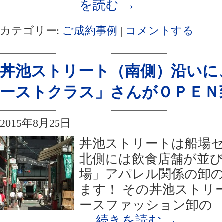
を読む
→
カテゴリー:
ご成約事例
|
コメントする
丼池ストリート（南側）沿いに
ーストクラス」さんがＯＰＥＮ
2015年8月25日
丼池ストリートは船場
北側には飲食店舗が並び
場」アパレル関係の卸
ます！ その丼池ストリ
ースファッション卸の 
…
続きを読む
→