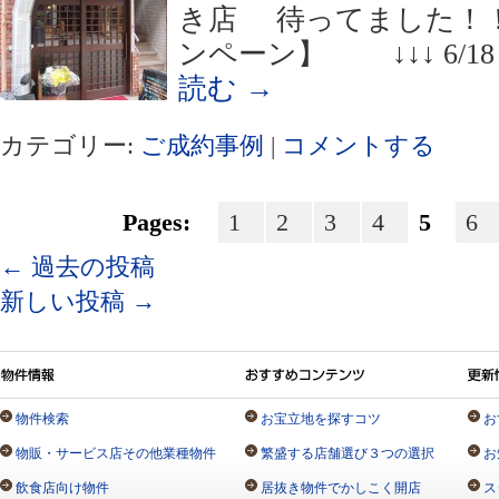
き店 待ってました！！
ンペーン】 ↓↓↓ 6/1
読む
→
カテゴリー:
ご成約事例
|
コメントする
Pages:
1
2
3
4
5
6
←
過去の投稿
新しい投稿
→
物件検索
お宝立地を探すコツ
お
物販・サービス店その他業種物件
繁盛する店舗選び３つの選択
お
飲食店向け物件
居抜き物件でかしこく開店
ス