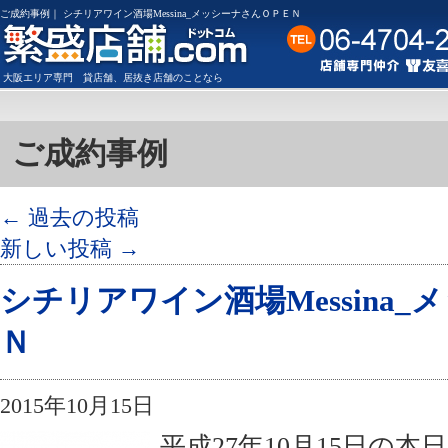
ご成約事例｜ シチリアワイン酒場Messina_メッシーナさんＯＰＥＮ
大阪
エリア専門
貸店舗
、
居抜き店舗
のことなら
ご成約事例
←
過去の投稿
新しい投稿
→
シチリアワイン酒場Messina
Ｎ
2015年10月15日
平成27年10月15日の本