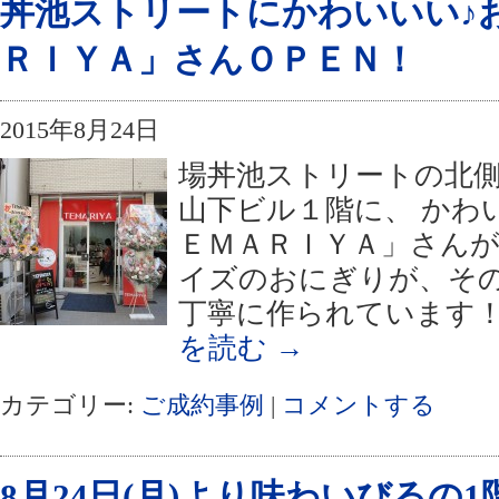
丼池ストリートにかわいいい♪
ＲＩＹＡ」さんＯＰＥＮ！
2015年8月24日
場丼池ストリートの北
山下ビル１階に、 かわ
ＥＭＡＲＩＹＡ」さんが
イズのおにぎりが、そ
丁寧に作られています！
を読む
→
カテゴリー:
ご成約事例
|
コメントする
8月24日(月)より味わいびるの