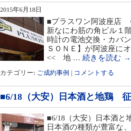
2015年6月18日
■プラスワン阿波座店 Ｏ
新なにわ筋の角ビル１階
時計の電池交換・カバン
ＳＯＮＥ】が阿波座に
<< 地 …
続きを読む
→
カテゴリー:
ご成約事例
|
コメントする
■6/18（大安）日本酒と地鶏 
■6/18（大安）日本酒
日本酒の種類が豊富な、