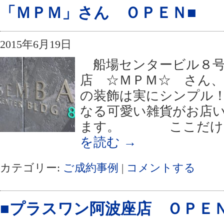
「ＭＰＭ」さん ＯＰＥＮ■
2015年6月19日
船場センタービル８号
店 ☆ＭＰＭ☆ さん、
の装飾は実にシンプル！
なる可愛い雑貨がお店
ます。 ここだけの
を読む
→
カテゴリー:
ご成約事例
|
コメントする
■プラスワン阿波座店 ＯＰＥＮ■