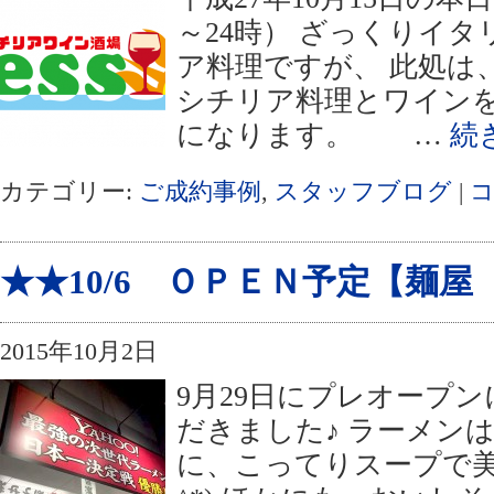
～24時） ざっくりイ
ア料理ですが、 此処は
シチリア料理とワイン
になります。 …
続
カテゴリー:
ご成約事例
,
スタッフブログ
|
★★10/6 ＯＰＥＮ予定【麺
2015年10月2日
9月29日にプレオープ
だきました♪ ラーメン
に、こってりスープで美