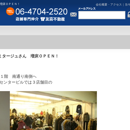
 増床ＯＰＥＮ！
会社概要・アクセス
｜
当
ミタージュさん 増床ＯＰＥＮ！
１階 南通り南側へ
船場センタービルでは３店舗目の