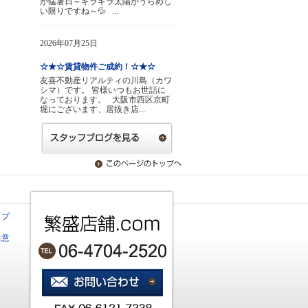
が猛暑日～ギラギラ太陽がうらめし
い限りですね～💦 ...
2026年07月25日
☆★☆賃貸物件ご成約！☆★☆
友喜不動産リアルティの川島（カワ
シマ）です。 皆様いつもお世話に
なっております。 大阪市西区京町
堀にございます、居抜き店...
ップ
注意