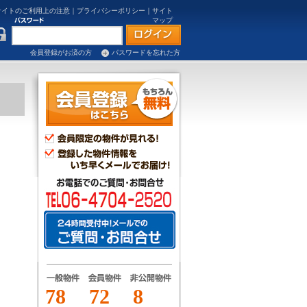
サイトのご利用上の注意
｜
プライバシーポリシー
｜
サイト
マップ
会員登録がお済の方
パスワードを忘れた方
78
72
8