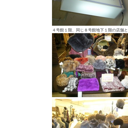
４号館１階、同じ８号館地下１階の店舗と