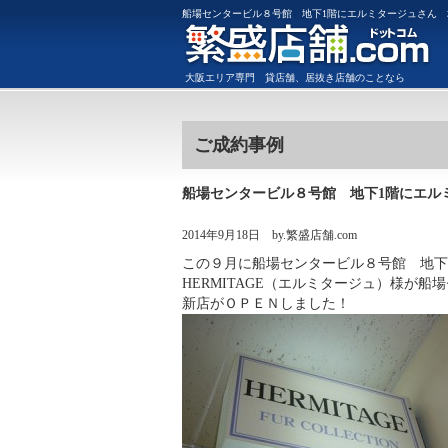
船場センタービル８号館 地下1階にエルミタージュさん
大阪
エリア専門
貸店舗
、
居抜き店舗
のことなら
ご成約事例
船場センタービル８号館 地下1階にエル
2014年9月18日
by.繁盛店舗.com
この９月に船場センタービル８号館 地下
HERMITAGE（エルミタージュ）様が
新店がＯＰＥＮしました！