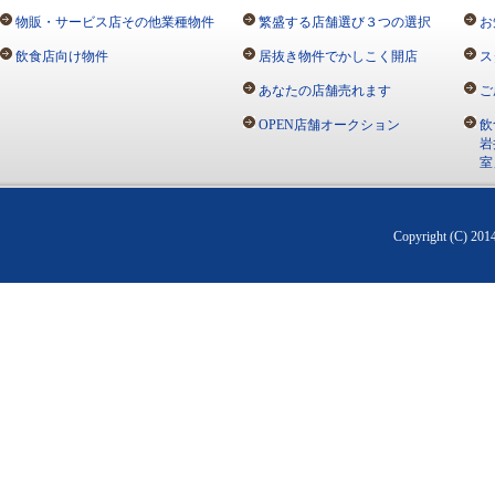
物販・サービス店その他業種物件
繁盛する店舗選び３つの選択
お
飲食店向け物件
居抜き物件でかしこく開店
ス
あなたの店舗売れます
ご
OPEN店舗オークション
飲
岩
室
Copyright (C) 20