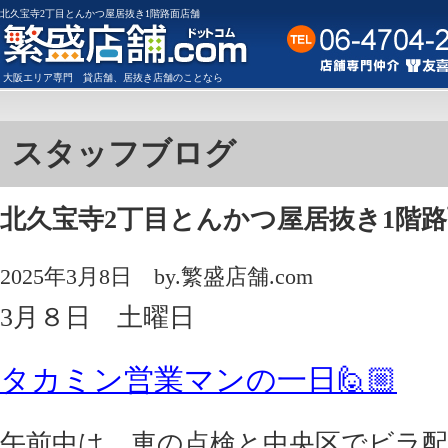
北久宝寺2丁目とんかつ屋居抜き1階路面店舗
大阪
エリア専門
貸店舗
、
居抜き店舗
のことなら
スタッフブログ
北久宝寺2丁目とんかつ屋居抜き1階
2025年3月8日
by.繁盛店舗.com
3月８日 土曜日
タカミン営業マンの一日🙋🏼
午前中は、車の点検と中央区でビラ