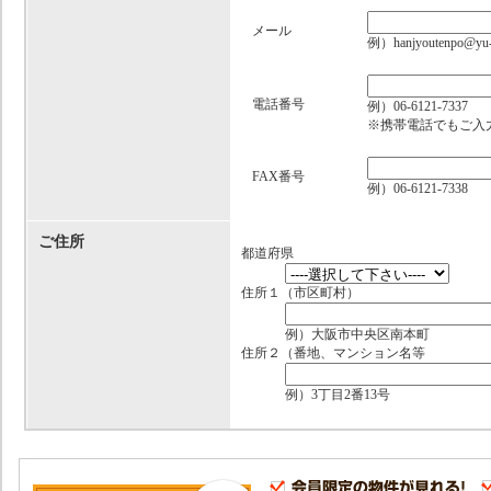
メール
例）hanjyoutenpo@yu-k
電話番号
例）06-6121-7337
※携帯電話でもご入
FAX番号
例）06-6121-7338
ご住所
都道府県
住所１
（市区町村）
例）大阪市中央区南本町
住所２
（番地、マンション名等
例）3丁目2番13号