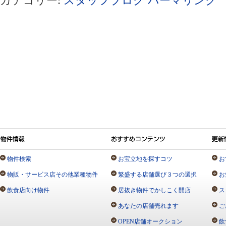
カテゴリー:
スタッフブログ
パーマリンク
物件検索
お宝立地を探すコツ
お
物販・サービス店その他業種物件
繁盛する店舗選び３つの選択
お
飲食店向け物件
居抜き物件でかしこく開店
ス
あなたの店舗売れます
ご
OPEN店舗オークション
飲