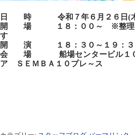
日 時 令和７年６月２６日(木
開 場 １８：００～ ※整理券
す
開 演 １８：３０～１９：３
会 場 船場センタービル１０
ア ＳＥＭＢＡ１０プレ～ス