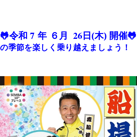
7
６
26
🐸令和
年
月
日(木) 開
の季節を楽しく乗り越えましょう！