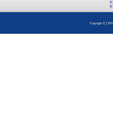
岩
室
Copyright (C) 20