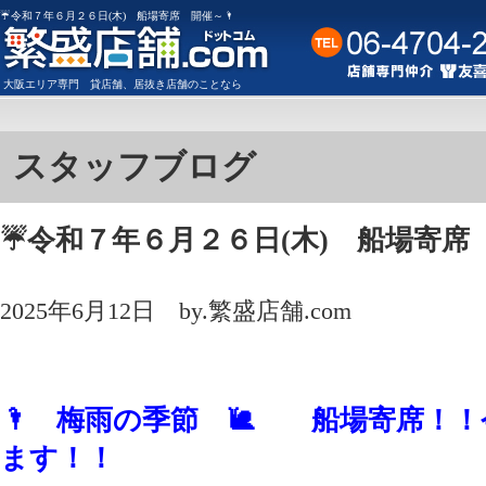
☔令和７年６月２６日(木) 船場寄席 開催～🌂
大阪
エリア専門
貸店舗
、
居抜き店舗
のことなら
スタッフブログ
☔令和７年６月２６日(木) 船場寄席 
2025年6月12日
by.繁盛店舗.com
🌂 梅雨の季節 🐌 船場寄席！
ます！！