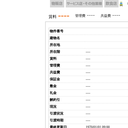
----
----
----
管理費
共益費
賃料
物件番号
建物名
所在地
所在階
----
賃料
----
管理費
----
共益費
----
保証金
----
敷金
----
礼金
----
解約引
----
現況
----
引渡状況
----
引渡時期
----
最終更新日
1970/01/01 09:00